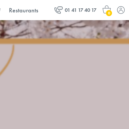
?
Restaurants
01 41 17 40 17
0