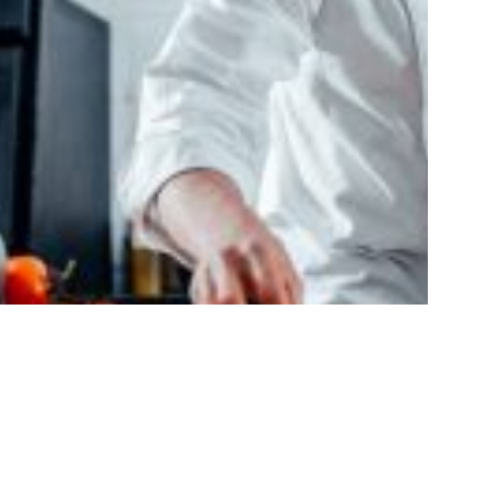
Des ingrédients bio, du champ à
l’assiette