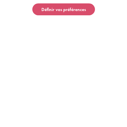
Définir vos préférences
Contactez-nous
Qui sommes-nous ?
Conditions générales
Mentions légales
Marguereat © Copyright 2020 | Developped by indev.digital